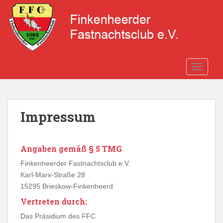
S
k
i
p
t
o
TOGGLE
m
a
i
n
Impressum
c
o
n
Angaben gemäß § 5 TMG
t
Finkenheerder Fastnachtsclub e.V.
e
Karl-Marx-Straße 28
n
15295 Brieskow-Finkenheerd
t
Vertreten durch:
Das Präsidium des FFC