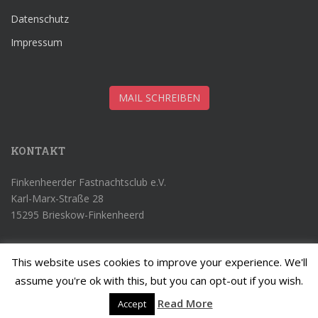
Datenschutz
Impressum
MAIL SCHREIBEN
KONTAKT
Finkenheerder Fastnachtsclub e.V.
Karl-Marx-Straße 28
15295 Brieskow-Finkenheerd
This website uses cookies to improve your experience. We'll
assume you're ok with this, but you can opt-out if you wish.
© Finkenheerder Fastnachtsclub e.V. 2016 Theme von
Colorlib
Powered
Read More
Accept
by
WordPress