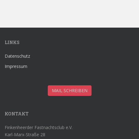
f
f
n
n
e
e
t
t
)
)
LINKS
Datenschutz
Impressum
MAIL SCHREIBEN
KONTAKT
Finkenheerder Fastnachtsclub e.V.
Karl-Marx-Straße 28