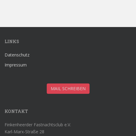
f
f
n
n
e
e
t
t
)
)
LINKS
Datenschutz
Impressum
MAIL SCHREIBEN
KONTAKT
Finkenheerder Fastnachtsclub e.V.
Karl-Marx-Straße 28